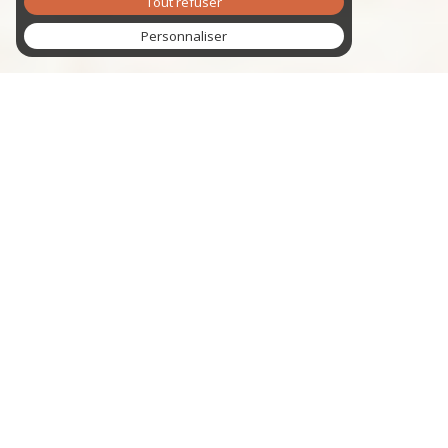
Tout refuser
Personnaliser
La Bijouterie Roussignol,
une bijouterie familiale
proche de Grenoble