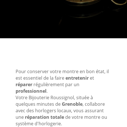
Pour conserver votre montre en bon état, il
est essentiel de la faire
entretenir
et
réparer
régulièrement par un
professionnel
.
Votre Bijouterie Roussignol, située à
quelques minutes de
Grenoble
, collabore
avec des horlogers locaux, vous assurant
une
réparation totale
de votre montre ou
système d'horlogerie.