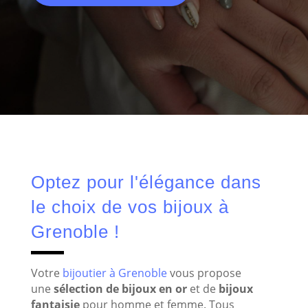
Optez pour l'élégance dans
le choix de vos bijoux à
Grenoble !
Votre
bijoutier à Grenoble
vous propose
une
sélection de bijoux en or
et de
bijoux
fantaisie
pour homme et femme. Tous